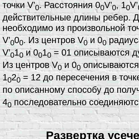
точки V’
. Расстояния 0
V’
, 1
V’
0
0
0
0
действительные длины ребер. Д
необходимо из произвольной то
V’
0
. Из центров V
и 0
радиус
0
0
0
0
V’
1
и 0
1
= 01 описываются ду
0
0
0
0
Из центров V
и 0
описываются 
0
0
1
2
= 12 до пересечения в точк
0
0
по описанному способу до получ
4
последовательно соединяются
0
Развертка усеч