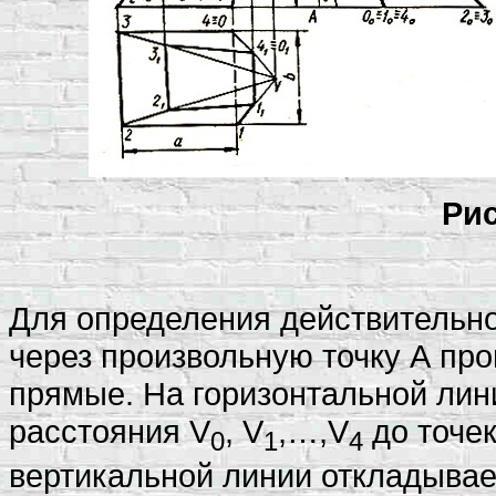
Рис
Для определения действительн
через произвольную точку А пр
прямые. На горизонтальной лин
расстояния V
, V
,…,V
до точек
0
1
4
вертикальной линии откладывае