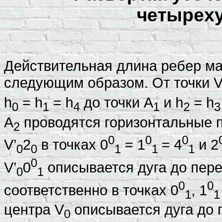
четыреху
Действительная длина ребер ма
следующим образом. От точки V
h
= h
= h
до точки А
и h
= h
0
1
4
1
2
3
А
проводятся горизонтальные 
2
0
0
0
V’
2
в точках 0
= 1
= 4
и 2
0
0
1
1
1
0
V’
0
описывается дуга до пер
0
1
0
0
соответственно в точках 0
, 1
1
центра V
описывается дуга до 
0