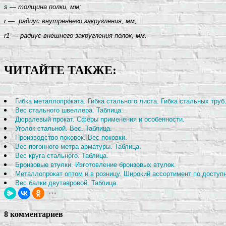
s —
толщина полки, мм;
r —
радиус внутреннего закругления, мм;
r1
—
радиус внешнего закругления полок, мм.
ЧИТАЙТЕ ТАКЖЕ:
Гибка металлопроката. Гибка стального листа. Гибка стальных труб
Вес стального швеллера. Таблица.
Дюралевый прокат. Сферы применения и особенности.
Уголок стальной. Вес. Таблица.
Производство поковок. Вес поковки.
Вес погонного метра арматуры. Таблица.
Вес круга стального. Таблица.
Бронзовые втулки. Изготовление бронзовых втулок.
Металлопрокат оптом и в розницу. Широкий ассортимент по доступ
Вес балки двутавровой. Таблица.
8 комментариев