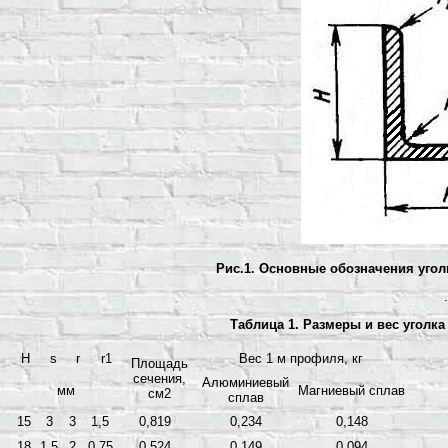
Рис.1. Основные обозначения уго
.
Таблица 1. Размеры и вес уголка
H
s
r
r1
Вес 1 м профиля, кг
Площадь
сечения,
Алюминиевый
мм
Магниевый сплав
см2
сплав
15
3
3
1,5
0,819
0,234
0,148
18
1,5
2
0,75
0,524
0,149
0,094