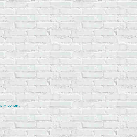
.
ным ценам.