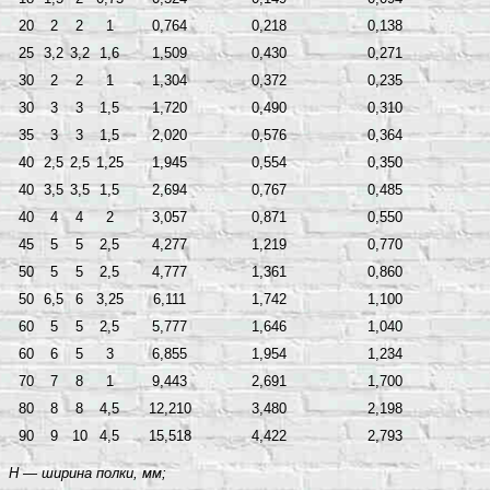
20
2
2
1
0,764
0,218
0,138
25
3,2
3,2
1,6
1,509
0,430
0,271
30
2
2
1
1,304
0,372
0,235
30
3
3
1,5
1,720
0,490
0,310
35
3
3
1,5
2,020
0,576
0,364
40
2,5
2,5
1,25
1,945
0,554
0,350
40
3,5
3,5
1,5
2,694
0,767
0,485
40
4
4
2
3,057
0,871
0,550
45
5
5
2,5
4,277
1,219
0,770
50
5
5
2,5
4,777
1,361
0,860
50
6,5
6
3,25
6,111
1,742
1,100
60
5
5
2,5
5,777
1,646
1,040
60
6
5
3
6,855
1,954
1,234
70
7
8
1
9,443
2,691
1,700
80
8
8
4,5
12,210
3,480
2,198
90
9
10
4,5
15,518
4,422
2,793
H —
ширина полки, мм;