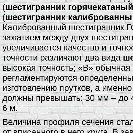
(
шестигранник горячекатаный
(
шестигранник калиброванный
Калиброванный шестигранник 
зажатием между двух шестигран
увеличивается качество и точно
точности различают два вида
ше
высокая точность; «В» обычная 
регламентируются определенны
изготовлению прутков, а именно
должны превышать: 30 мм – до 4 
6 м.
Величина профиля сечения стал
от вписанного в него круга. В з