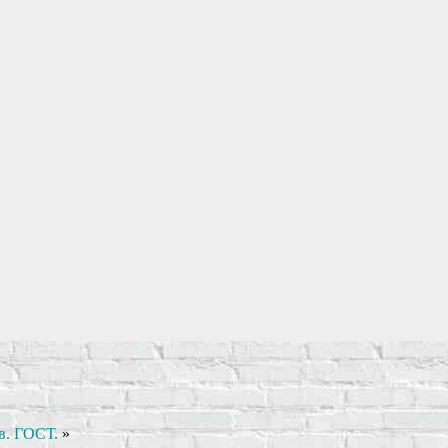
в. ГОСТ.
»