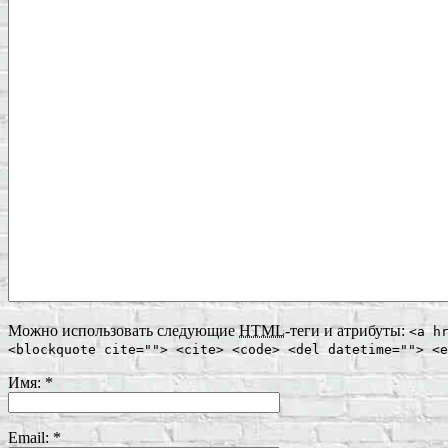
Можно использовать следующие
HTML
-теги и атрибуты:
<a h
<blockquote cite=""> <cite> <code> <del datetime=""> <e
Имя:
*
Email:
*