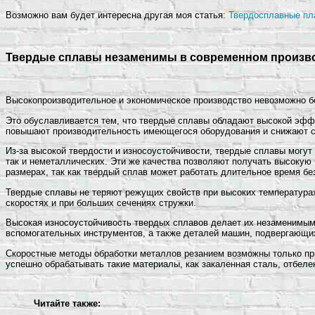
Возможно вам будет интересна другая моя статья:
Твердосплавные пла
Твердые сплавы незаменимы в современном произво
Высокопроизводительное и экономическое производство невозможно б
Это обуславливается тем, что твердые сплавы обладают высокой эфф
повышают производительность имеющегося оборудования и снижают с
Из-за высокой твердости и износоустойчивости, твердые сплавы могут
так и неметаллических. Эти же качества позволяют получать высокую
размерах, так как твердый сплав может работать длительное время бе
Твердые сплавы не теряют режущих свойств при высоких температурах
скоростях и при больших сечениях стружки.
Высокая износоустойчивость твердых сплавов делает их незаменимым
вспомогательных инструментов, а также деталей машин, подвергающих
Скоростные методы обработки металлов резанием возможны только пр
успешно обрабатывать такие материалы, как закаленная сталь, отбелен
Читайте также: