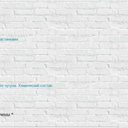
ластинками.
о чугуна. Химический состав.
ечены
*