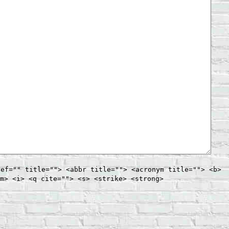
ref="" title=""> <abbr title=""> <acronym title=""> <b>
m> <i> <q cite=""> <s> <strike> <strong>