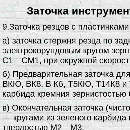
Заточка инструмент
9.Заточка резцов с пластинками 
а) заточка стержня резца по з
электрокорундовым кругом зер
С1—СМ1, при окружной скорости
б) Предварительная заточка для
ВКЮ, ВК8, В Кб, Т5КЮ, Т14К8 и 
карбида кремния зернистостью
в) Окончательная заточка (чист
— кругами из зеленого карбида
твердостью М2—М3.