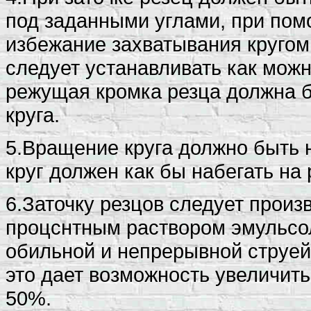
под заданными углами, при пом
избежание захватывания кругом
следует устанавливать как можно
режущая кромка резца должна б
круга.
5.Вращение круга дол­жно быть н
круг дол­жен как бы набегать на
6.Заточку резцов сле­дует прои
процснтным раствором эмульсол
обильной и непрерывной струей 
это дает возможность увеличить
50%.