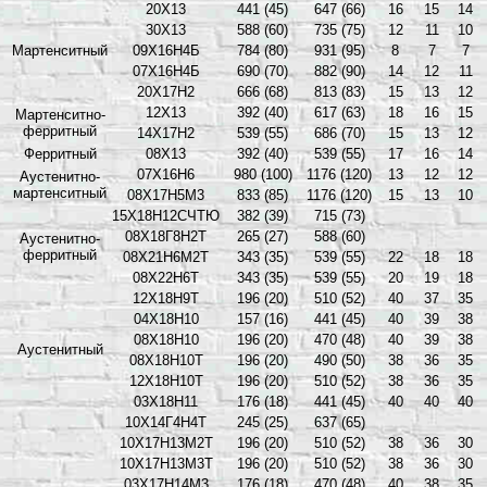
20X13
441 (45)
647 (66)
16
15
14
30X13
588 (60)
735 (75)
12
11
10
Мартенситный
09X16Н4Б
784 (80)
931 (95)
8
7
7
07Х16Н4Б
690 (70)
882 (90)
14
12
11
20Х17Н2
666 (68)
813 (83)
15
13
12
12X13
392 (40)
617 (63)
18
16
15
Мартенситно-
ферритный
14Х17Н2
539 (55)
686 (70)
15
13
12
Ферритный
08X13
392 (40)
539 (55)
17
16
14
07Х16Н6
980 (100)
1176 (120)
13
12
12
Аустенитно-
мартенситный
08Х17Н5М3
833 (85)
1176 (120)
15
13
10
15Х18Н12СЧТЮ
382 (39)
715 (73)
08Х18Г8Н2Т
265 (27)
588 (60)
Аустенитно-
ферритный
08Х21Н6М2Т
343 (35)
539 (55)
22
18
18
08Х22Н6Т
343 (35)
539 (55)
20
19
18
12X18Н9Т
196 (20)
510 (52)
40
37
35
04Х18Н10
157 (16)
441 (45)
40
39
38
08Х18Н10
196 (20)
470 (48)
40
39
38
Аустенитный
08Х18Н10Т
196 (20)
490 (50)
38
36
35
12Х18Н10Т
196 (20)
510 (52)
38
36
35
03Х18Н11
176 (18)
441 (45)
40
40
40
10Х14Г4Н4Т
245 (25)
637 (65)
10Х17Н13М2Т
196 (20)
510 (52)
38
36
30
10Х17Н13М3Т
196 (20)
510 (52)
38
36
30
03Х17Н14М3
176 (18)
470 (48)
40
38
35