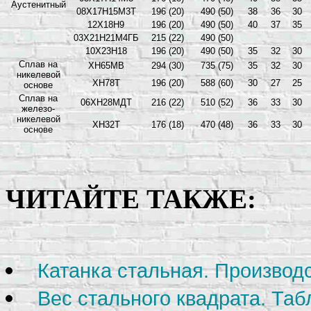
Аустенитный
08Х17Н15М3Т
196 (20)
490 (50)
38
36
30
12Х18Н9
196 (20)
490 (50)
40
37
35
03Х21Н21М4ГБ
215 (22)
490 (50)
10Х23Н18
196 (20)
490 (50)
35
32
30
Сплав на
ХН65МВ
294 (30)
735 (75)
35
32
30
никелевой
ХН78Т
196 (20)
588 (60)
30
27
25
основе
Сплав на
06ХН28МДТ
216 (22)
510 (52)
36
33
30
железо-
никелевой
ХН32Т
176 (18)
470 (48)
36
33
30
основе
ЧИТАЙТЕ ТАКЖЕ:
Катанка стальная. Производс
Вес стального квадрата. Таб