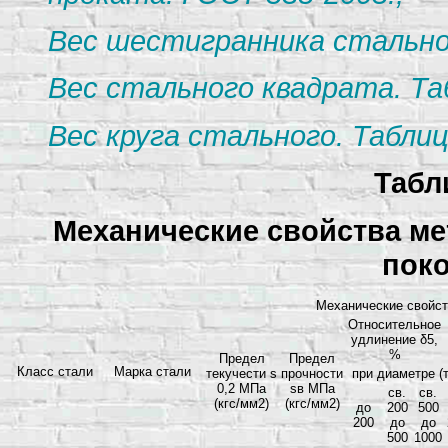
Вес шестигранника стальног
Вес стального квадрата. Та
Вес круга стального. Таблиц
Табл
Механические свойства ме
поко
Механические свойств
Относительное
удлинение δ5,
%
Предел
Предел
Класс стали
Марка стали
текучести s
прочности
при диаметре (
0,2 МПа
sв МПа
св.
св.
(кгс/мм2)
(кгс/мм2)
до
200
500
200
до
до
500
1000