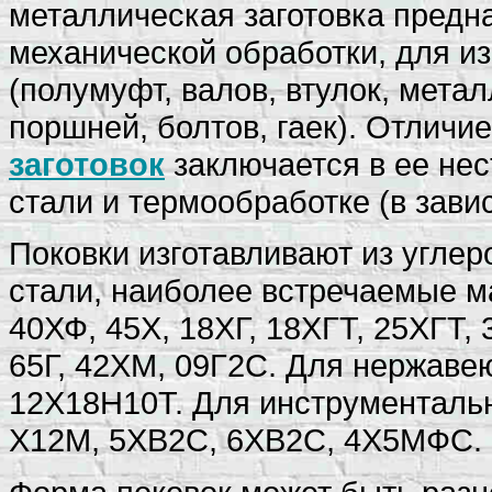
металлическая заготовка пред
механической обработки, для и
(полумуфт, валов, втулок, мета
поршней, болтов, гаек). Отличи
заготовок
заключается в ее не
стали и термообработке (в зави
Поковки изготавливают из угле
стали, наиболее встречаемые ма
40ХФ, 45Х, 18ХГ, 18ХГТ, 25ХГТ, 
65Г, 42ХМ, 09Г2С. Для нержаве
12Х18Н10Т. Для инструментальны
Х12М, 5ХВ2С, 6ХВ2С, 4Х5МФС.