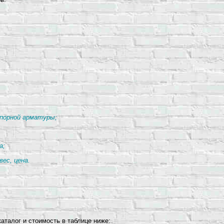
апорной арматуры;
а;
ес, цена.
аталог и стоимость в таблице ниже: