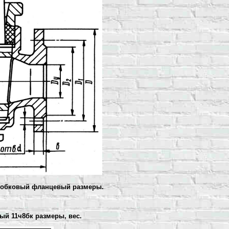
пробковый фланцевый размеры.
вый
11ч8бк размеры, вес.