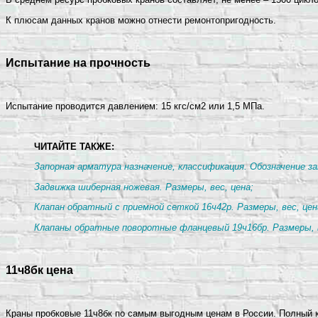
К плюсам данных кранов можно отнести ремонтопригодность.
Испытание на прочность
Испытание проводится давлением: 15 кгс/см2 или 1,5 МПа.
ЧИТАЙТЕ ТАКЖЕ:
Запорная арматура назначение, классификация. Обозначение з
Задвижка шиберная ножевая. Размеры, вес, цена;
Клапан обратный с приемной сеткой 16ч42р. Размеры, вес, цен
Клапаны обратные поворотные фланцевый 19ч16бр. Размеры, в
11ч8бк цена
Краны пробковые 11ч8бк по самым выгодным ценам в России. Полный к