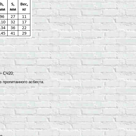
 ÷ СЧ20;
з пропитанного асбеста.
в.