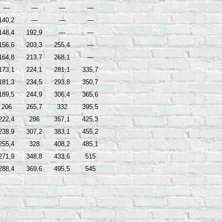
—
—
—
—
140,2
—
—
—
148,4
192,9
—
—
156,6
203,3
255,4
—
164,8
213,7
268,1
—
173,1
224,1
281,1
335,7
181,3
234,5
293,8
350,7
189,5
244,9
306,4
365,6
206
265,7
332
395,5
222,4
286
357,1
425,3
238,9
307,2
383,1
455,2
255,4
328
408,2
485,1
271,9
348,8
433,6
515
288,4
369,6
495,5
545