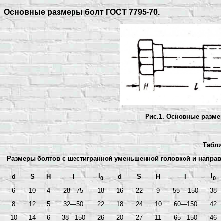
Основные размеры болт ГОСТ 7795-70.
Рис.1.
Основные размер
Табли
Размеры болтов с шестигранной уменьшенной головкой и направ
l
l
d
S
Н
l
d
S
Н
l
0
0
6
10
4
28—75
18
16
22
9
55— 150
38
8
12
5
32—50
22
18
24
10
60—150
42
10
14
6
38—150
26
20
27
11
65—150
46