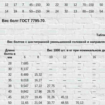
12
17
7
45—150
30
22
30
12
70—150
50
14
19
8
50—150
34
24
32
13
80—150
54
Вес
болт ГОСТ 7795-70.
Табли
Вес болтов с шестигранной уменьшенной головкой и направля
Длина
Вес 1000 шт. в кг при номинальном д
болта в
6
8
10
12
14
16
мм
28
7,685
—
—
—
—
—
30
8,137
—
—
—
—
—
32
8,489
15,32
—
—
—
—
35
9,018
16,27
—
—
—
—
38
9,547
17,22
27,75
—
—
—
40
9,842
17,86
28,75
—
—
—
45
10,77
19,45
31,26
45,11
—
—
50
11,65
21,04
33,77
48,55
70,12
—