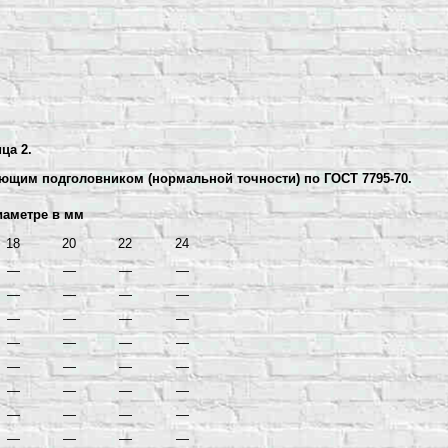
ца 2.
ющим подголовником (нормальной точности) по ГОСТ 7795-70.
иаметре в мм
18
20
22
24
—
—
—
—
—
—
—
—
—
—
—
—
—
—
—
—
—
—
—
—
—
—
—
—
—
—
—
—
—
—
—
—