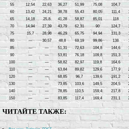
55
12,54
22,63
36,27
51,99
75,08
104,7
60
13,42
24,21
38,78
55,43
80,05
111,4
65
14,18
25,8
41,28
58,87
85,01
118
70
14,94
27,39
43,79
62,31
90
124,7
75
15,7
28,98
46,29
65,75
94,94
131,3
80
—
30,57
48,8
69,19
99,86
138
85
—
—
51,31
72,63
104,8
144,6
90
—
—
53,81
76,18
109,8
151,3
100
—
—
58,82
82,97
119,8
164,6
110
—
—
63,84
89,82
129,6
177,9
120
—
—
68,85
96,7
139,6
191,2
130
—
—
73,85
103,6
149,5
204,5
140
—
—
78,85
110,5
159,4
217,8
150
—
—
83,85
117,4
169,4
231,1
ЧИТАЙТЕ ТАКЖЕ: