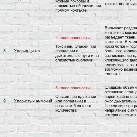
кожные покровы и
тракте, вплоть д
слизистые оболочки при
прямом контакте.
Вызывает раздра
контакте с кожн
разъедает ткани
2 класс опасности
заживают. В мал
носоглотке и гор
Токсичен. Опасен при
8
Хлорид цинка
большого количе
попадании в
возникновение о
дыхательные пути и на
клокочущего дых
слизистые оболочки.
слизистую глаз,
возможно возник
слепоты.
Слишком объемны
3 класс опасности
остановке сердц
паров крайне опа
Опасен при вдыхании
9
Хлористый аммоний
ожог дыхательны
или попадании в
Передозировка р
организм большого
неприятные симп
количества
потерю аппетита.