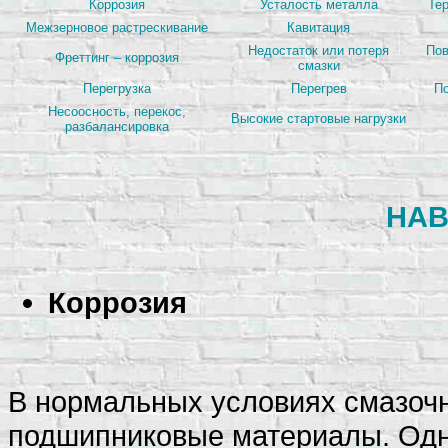
Коррозия
Усталость металла
Те
Межзерновое растрескивание
Кавитация
Недостаток или потеря
Пов
Фреттинг – коррозия
смазки
Перегрузка
Перегрев
По
Несоосность, перекос,
Высокие стартовые нагрузки
разбалансировка
НАВ
Коррозия
В нормальных условиях смазочн
подшипниковые материалы. Одн