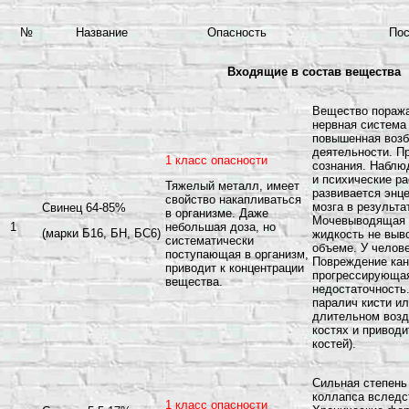
№
Название
Опасность
Пос
Входящие в состав вещества
Вещество поража
нервная система
повышенная возб
деятельности. П
1 класс опасности
сознания. Наблю
и психические р
Тяжелый металл, имеет
развивается энц
свойство накапливаться
мозга в результа
Свинец 64-85%
в организме. Даже
Мочевыводящая с
1
небольшая доза, но
(марки Б16, БН, БС6)
жидкость не выв
систематически
объеме. У челове
поступающая в организм,
Повреждение кан
приводит к концентрации
прогрессирующая
вещества.
недостаточность
паралич кисти ил
длительном возд
костях и приводи
костей).
Сильная степень
коллапса вследс
1 класс опасности