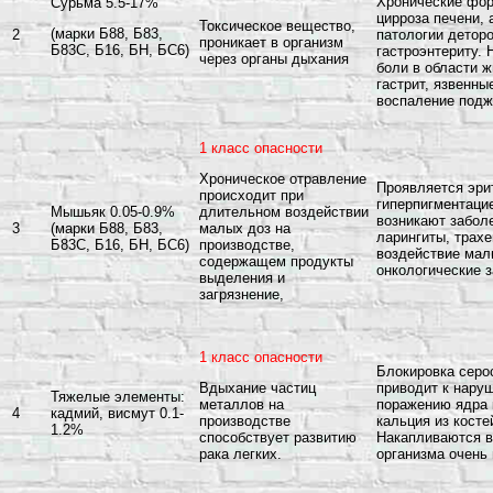
Хронические фор
Сурьма 5.5-17%
цирроза печени,
Токсическое вещество,
(марки Б88, Б83,
2
патологии детор
проникает в организм
Б83С, Б16, БН, БС6)
гастроэнтериту. 
через органы дыхания
боли в области ж
гастрит, язвенны
воспаление под
1 класс опасности
Хроническое отравление
Проявляется эри
происходит при
гиперпигментаци
Мышьяк 0.05-0.9%
длительном воздействии
возникают забол
3
(марки Б88, Б83,
малых доз на
ларингиты, трах
Б83С, Б16, БН, БС6)
производстве,
воздействие мал
содержащем продукты
онкологические 
выделения и
загрязнение,
1 класс опасности
Блокировка серо
приводит к нару
Вдыхание частиц
Тяжелые элементы:
поражению ядра 
металлов на
4
кадмий, висмут 0.1-
кальция из косте
производстве
1.2%
Накапливаются в 
способствует развитию
организма очень
рака легких.