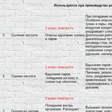
Используются при производстве р
При попадании н
Особенно опасно
туман и пары, о
воздухом концен
1 класс опасности
раздражают слиз
5
Соляная кислота
Длительная рабо
Опасны вдыхание тумана
дыхательных пут
и паров.
роговицы глаз, и
желудочно-кишеч
отравление сопр
удушьем, насмор
Вдыхание паров 
1 класс опасности
последствии и п
Признаки: резкое
Вдыхание паров,
6
Серная кислота
тела, раздражен
попадание на кожу и
кровотечение, б
слизистые оболочки
спровоцировать 
дыхание.
2 класс опасности
Попадание внутрь
Вызывает болезн
организма. Разъедает
7
Гидроксид натрия
эпигастрии, чув