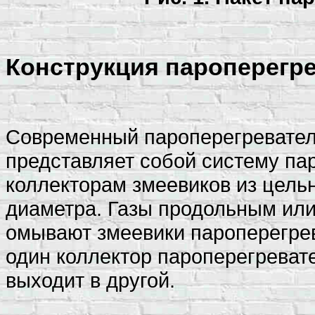
Конструкция пароперегре
Современный пароперегреватель
представляет собой систему па
коллекторам змеевиков из цель
диаметра. Газы продольным ил
омывают змеевики пароперегрев
один коллектор пароперегревате
выходит в другой.