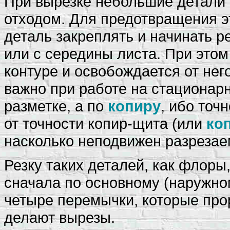
При вырезке небольшие детали
отходом. Для предотвращения 
деталь закреплять и начинать р
или с середины листа. При этом
контуре и освобождается от нег
важно при работе на стационар
разметке, а по
копиру
, ибо точ
от точности копир-щита (или
ко
насколько неподвижен разрезае
Резку таких деталей, как флоры
сначала по основному (наружном
четыре перемычки, которые про
делают вырезы.