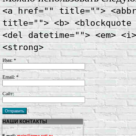
<a href="" title=""> <abb
title=""> <b> <blockquote
<del datetime=""> <em> <i
<strong>
Имя:
*
Email:
*
Сайт:
НАШИ КОНТАКТЫ
E-mail:
mein@arma-seti.ru